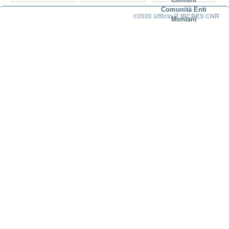
Comunità Enti
©2020 Ufficio IT IRCRES CNR
Montani