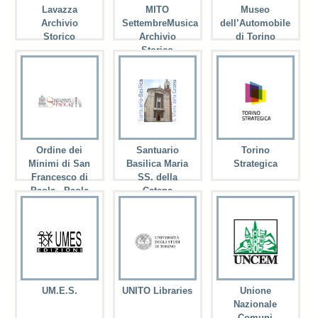
Lavazza
MITO
Museo
Archivio
SettembreMusica
dell’Automobile
Storico
Archivio
di Torino
Storico
Ordine dei
Santuario
Torino
Minimi di San
Basilica Maria
Strategica
Francesco di
SS. della
Paola - Paola
Catena
UM.E.S.
UNITO Libraries
Unione
Nazionale
Comuni