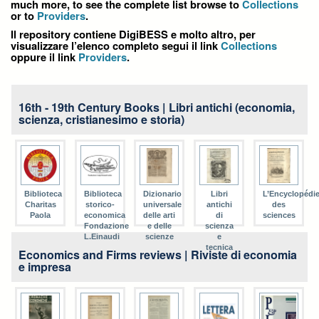
much more, to see the complete list browse to
Collections
or to
Providers
.
Il repository contiene DigiBESS e molto altro, per
visualizzare l’elenco completo segui il link
Collections
oppure il link
Providers
.
16th - 19th Century Books | Libri antichi (economia,
scienza, cristianesimo e storia)
Biblioteca
Biblioteca
Dizionario
Libri
L’Encyclopédi
Charitas
storico-
universale
antichi
des
Paola
economica
delle arti
di
sciences
Fondazione
e delle
scienza
L.Einaudi
scienze
e
tecnica
Economics and Firms reviews | Riviste di economia
e impresa