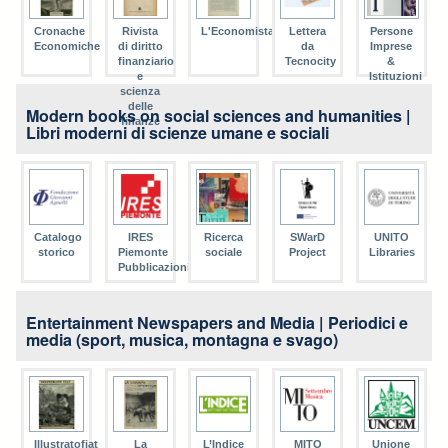
Cronache
Rivista
L'Economista
Lettera
Persone
Economiche
di diritto
da
Imprese
finanziario
Tecnocity
&
e
Istituzioni
scienza
delle
Modern books on social sciences and humanities |
finanze
Libri moderni di scienze umane e sociali
Catalogo
IRES
Ricerca
SWarD
UNITO
storico
Piemonte
sociale
Project
Libraries
Pubblicazioni
Entertainment Newspapers and Media | Periodici e
media (sport, musica, montagna e svago)
Illustratofiat
La
L’Indice
MITO
Unione