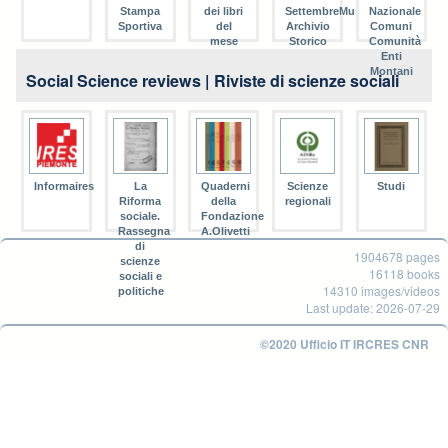
Stampa
dei libri
SettembreMusica
Nazionale
Sportiva
del
Archivio
Comuni
mese
Storico
Comunità
Enti
Montani
Social Science reviews | Riviste di scienze sociali
Informaires
La
Quaderni
Scienze
Studi
Riforma
della
regionali
sociale.
Fondazione
Rassegna
A.Olivetti
di
1904678 pages
scienze
16118 books
sociali e
14310 images/videos
politiche
Last update: 2026-07-29
©2020 Ufficio IT IRCRES CNR