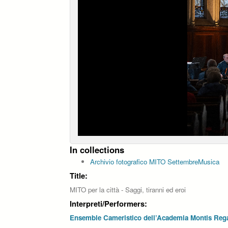
In collections
Archivio fotografico MITO SettembreMusica
Title:
MITO per la città - Saggi, tiranni ed eroi
Interpreti/Performers:
Ensemble Cameristico dell’Academia Montis Rega