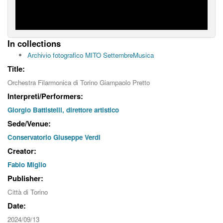
In collections
Archivio fotografico MITO SettembreMusica
Title:
Orchestra Filarmonica di Torino Giampaolo Pretto
Interpreti/Performers:
Giorgio Battistelli, direttore artistico
Sede/Venue:
Conservatorio Giuseppe Verdi
Creator:
Fabio Miglio
Publisher:
Città di Torino
Date:
2024/09/13