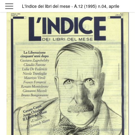
Skip to main content
L'Indice dei libri del mese - A.12 (1995) n.04, aprile
Byterfly
Follow The Byterfly And Enjoy Open
Knowledge
Policy
Collections
Providers
Exhibitions
Search Term