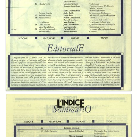
In collections
L’Indice dei libri del mese
Title:
L'Indice dei libri del mese - A.12 (1995) n.04, aprile
Table of contents:
-
Sommario
page 2
Creator:
Cesare Cases
Publisher:
Indice Scarl
Date:
1995