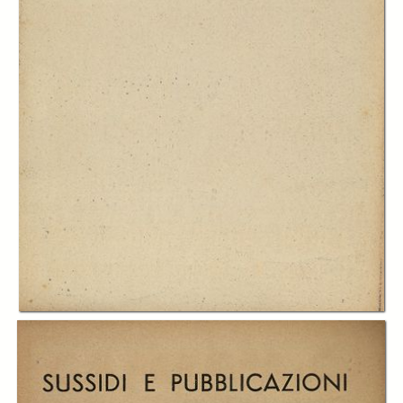
In collections
Cataloghi Paravia per la scuola
Title:
DISEGNO CALLIGRAFIA STENOGRAFIA - Sussidi e pubblicazioni
per il disegno e il lavoro professionale
Description:
1940-1941
Publisher:
G.B. Paravia & C.
Date:
1940
Subject: