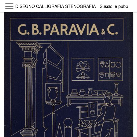
Skip to main content
DISEGNO CALLIGRAFIA STENOGRAFIA - Sussidi e pubblicazioni p
Byterfly
Follow The Byterfly And Enjoy Open
Knowledge
Policy
Collections
Providers
Exhibitions
Search Term