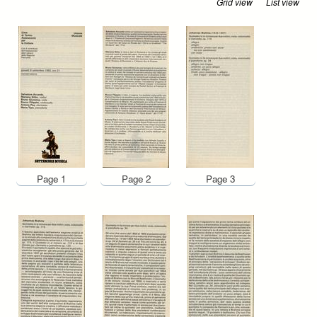
Grid view
List view
Page 1
Page 2
Page 3