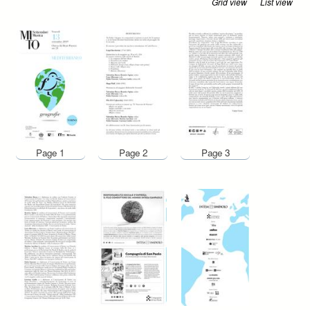
Grid view
List view
Page 1
Page 2
Page 3