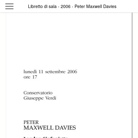
Skip to main content
Libretto di sala - 2006 - Peter Maxwell Davies
Byterfly
Follow The Byterfly And Enjoy Open
Knowledge
Policy
Collections
Providers
Exhibitions
Search Term