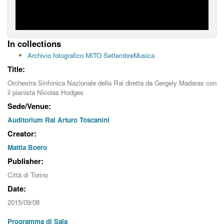
In collections
Archivio fotografico MITO SettembreMusica
Title:
Orchestra Sinfonica Nazionale della Rai diretta da Gergely Madaras con
il pianista Nicolas Hodges
Sede/Venue:
Auditorium Rai Arturo Toscanini
Creator:
Mattia Boero
Publisher:
Città di Torino
Date:
2015/09/08
Programma di Sala