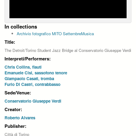
In collections
Archivio fotografico MITO SettembreMusica
Title:
The Detroit/Torino Student Jazz Bridge al Conservatorio Giuseppe Verdi
Interpreti/Performers:
Chris Collins, flauti
Emanuele Cisi, sassofono tenore
Giampaolo Casati, tromba
Furio Di Castri, contrabbasso
Sede/Venue:
Conservatorio Giuseppe Verdi
Creator:
Roberto Alvares
Publisher:
Città di Torino