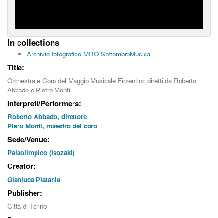
In collections
Archivio fotografico MITO SettembreMusica
Title:
Orchestra e Coro del Maggio Musicale Fiorentino diretti da Roberto
Abbado e Pietro Monti
Interpreti/Performers:
Roberto Abbado, direttore
Piero Monti, maestro del coro
Sede/Venue:
Palaolimpico (Isozaki)
Creator:
Gianluca Platania
Publisher:
Città di Torino