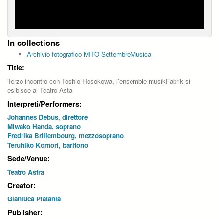
In collections
Archivio fotografico MITO SettembreMusica
Title:
Terzo incontro con Toshio Hosokowa, l'ensemble musikFabrik si
esibisce al Teatro Asta
Interpreti/Performers:
Johannes Debus, direttore
Miwako Handa, soprano
Fredrika Brillembourg, mezzosoprano
Teruhiko Komori, baritono
Sede/Venue:
Teatro Astra
Creator:
Gianluca Platania
Publisher: