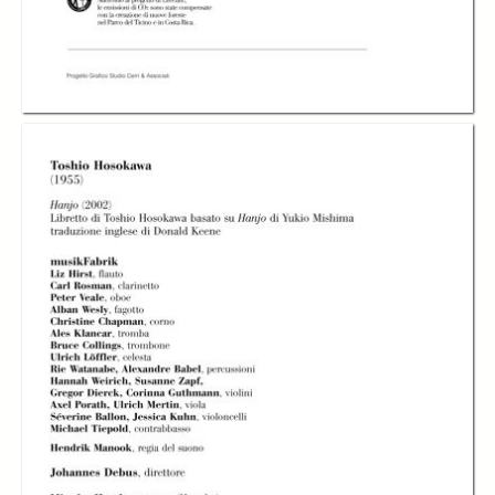
Asta
Terzo incontro con
Terzo incontro con
Terzo incontro con
Toshio Hosokowa,
Toshio Hosokowa,
Toshio Hosokowa,
l'ensemble
l'ensemble
l'ensemble
musikFabrik si
musikFabrik si
musikFabrik si
esibisce al Teatro
esibisce al Teatro
esibisce al Teatro
Asta
Asta
Asta