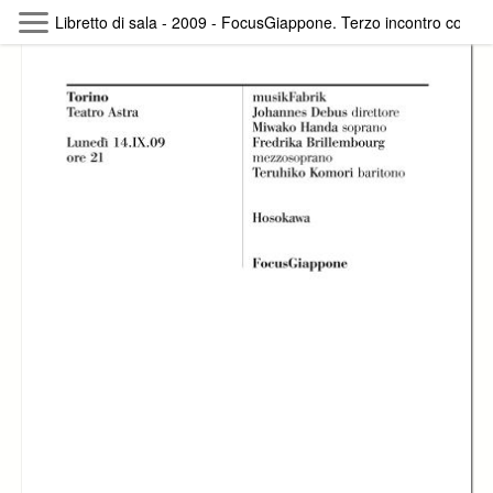
Skip to main content
Libretto di sala - 2009 - FocusGiappone. Terzo incontro con 
Byterfly
Follow The Byterfly And Enjoy Open
Knowledge
Policy
Collections
Providers
Exhibitions
Search Term