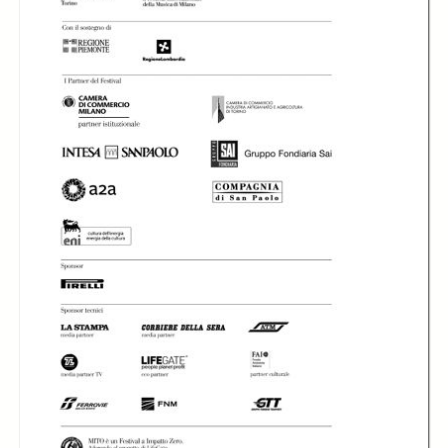
In collections
Libretti di sala - MITO SettembreMusica (2007-2024)
Title:
Libretto di sala - 2009 - FocusGiappone. Terzo incontro con Toshio
Hosokawa
Terzo incontro con
Toshio Hosokowa,
FocusGiappone -
FocusGiappone -
l'ensemble
Hanjo, opera in un
Hanjo, opera in un
musikFabrik si
atto
atto
esibisce al Teatro