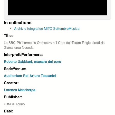
In collections
Archivio fotografico MITO SettembreMusica
Title:
La BBC Philharmonic Orchestra e il Coro del Teatro Regio diretti da
Gianandrea Noseda
Interpreti/Performers:
Roberto Gabbiani, maestro del coro
Sede/Venue:
Auditorium Rai Arturo Toscanini
Creator:
Lorenzo Mascherpa
Publisher:
Città di Torino
Date: