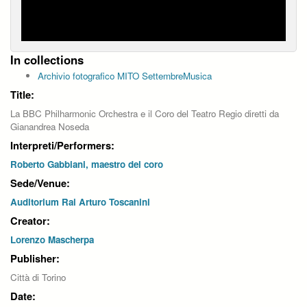
In collections
Archivio fotografico MITO SettembreMusica
Title:
La BBC Philharmonic Orchestra e il Coro del Teatro Regio diretti da
Gianandrea Noseda
Interpreti/Performers:
Roberto Gabbiani, maestro del coro
Sede/Venue:
Auditorium Rai Arturo Toscanini
Creator:
Lorenzo Mascherpa
Publisher:
Città di Torino
Date: