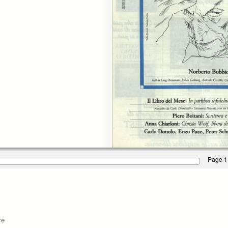
Page 1
re