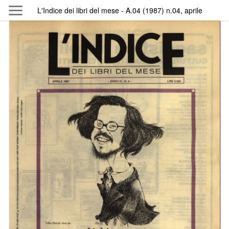
Skip to main content
L'Indice dei libri del mese - A.04 (1987) n.04, aprile
Byterfly
Follow The Byterfly And Enjoy Open
Knowledge
Policy
Collections
Providers
Exhibitions
Search Term