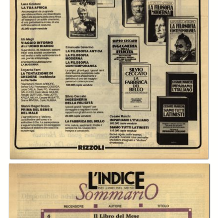
In collections
L’Indice dei libri del mese
Title:
L'Indice dei libri del mese - A.04 (1987) n.04, aprile
Table of contents:
-
Sommario
page 3
Creator:
Gian Giacomo Migone
Publisher:
Indice Scarl
Date:
1987