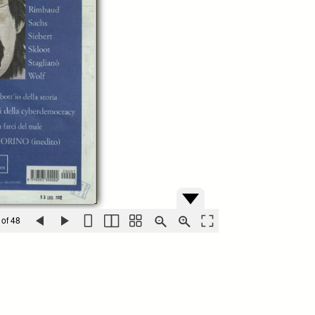
 of 48