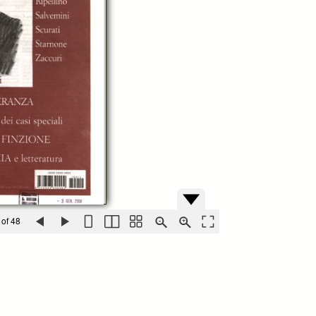
 of 48