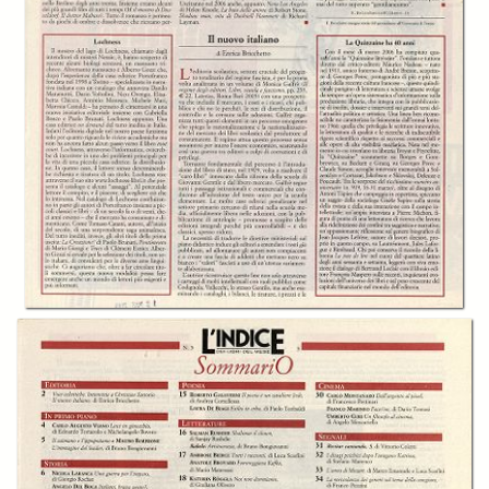
In collections
L’Indice dei libri del mese
Title:
L'Indice dei libri del mese - A.23 (2006) n.05, maggio
Table of contents:
-
Sommario
page 3
Creator:
Camilla Valletti
Publisher:
Indice Scarl
Date:
2006