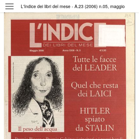
Skip to main content
L'Indice dei libri del mese - A.23 (2006) n.05, maggio
Byterfly
Follow The Byterfly And Enjoy Open
Knowledge
Policy
Collections
Providers
Exhibitions
Search Term