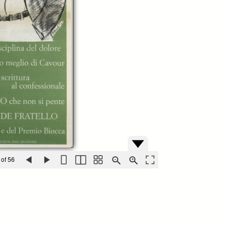
 of 56