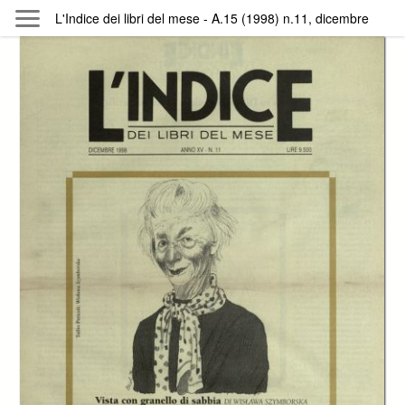
Skip to main content
L'Indice dei libri del mese - A.15 (1998) n.11, dicembre
Byterfly
Follow The Byterfly And Enjoy Open
Knowledge
Policy
Collections
Providers
Exhibitions
Search Term