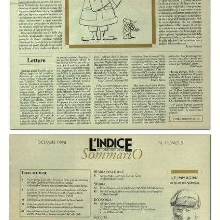
In collections
L’Indice dei libri del mese
Title:
L'Indice dei libri del mese - A.15 (1998) n.11, dicembre
Table of contents:
-
Sommario
page 3
Creator:
Cesare Cases
Publisher:
Indice Scarl
Date:
1998