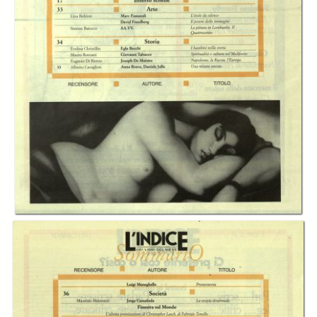
In collections
L’Indice dei libri del mese
Title:
L'Indice dei libri del mese - A.12 (1995) n.02, febbraio
Table of contents:
-
Sommario
page 2
Creator:
Cesare Cases
Publisher:
Indice Scarl
Date:
1995