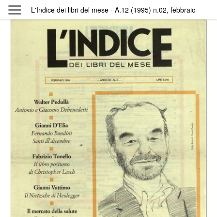
Skip to main content
L'Indice dei libri del mese - A.12 (1995) n.02, febbraio
Byterfly
Follow The Byterfly And Enjoy Open
Knowledge
Policy
Collections
Providers
Exhibitions
Search Term