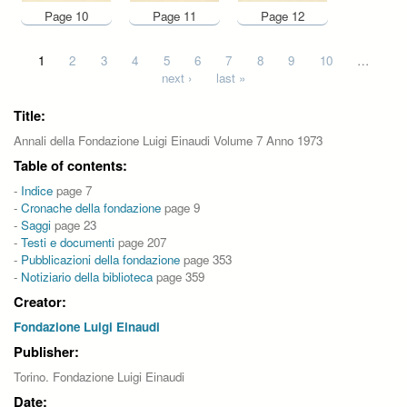
Page 10
Page 11
Page 12
Pages
1
2
3
4
5
6
7
8
9
10
…
next ›
last »
Title:
Annali della Fondazione Luigi Einaudi Volume 7 Anno 1973
Table of contents:
-
Indice
page 7
-
Cronache della fondazione
page 9
-
Saggi
page 23
-
Testi e documenti
page 207
-
Pubblicazioni della fondazione
page 353
-
Notiziario della biblioteca
page 359
Creator:
Fondazione Luigi Einaudi
Publisher:
Torino. Fondazione Luigi Einaudi
Date: