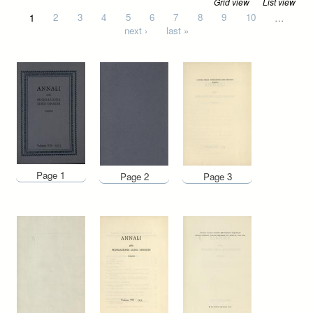
Grid view
List view
Pages
1
2
3
4
5
6
7
8
9
10
…
next ›
last »
Page 1
Page 2
Page 3