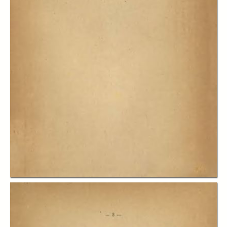
In collections
SWarD Project
Title:
L’assoluta verità della Bibbia nella dottrina cattolica Roma
Description:
Muovendo dall’enciclica Spiritus Paraclitus (1920), il filologo sardo
Bacchisio Raimondo Motzo redige un pamphlet apologetico con l’intento
programmatico di ribadire l'assoluta verità contenuta nelle Sacre
Scritture. Dopo aver distinto con precisione l'ispirazione e la rivelazione,
ripercorre i pronunciamenti magisteriali da Providentissimus Deus
(1893) al Concilio Vaticano I, collocando la Bibbia al vertice delle fonti di
fede, ma indissolubilmente intrecciata alla Tradizione viva della Chiesa.
Segue un serrato confronto con le obiezioni storico-critiche dei
modernisti e con le presunte smentite delle scienze positive emergenti,