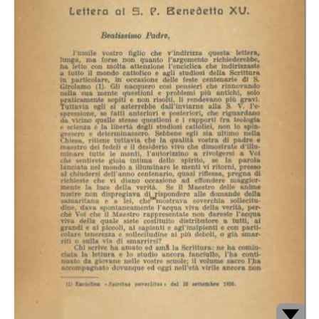
confutate tramite argomentazioni filologiche, logico-deduttive e richiami
patristici. Il libretto si chiude con una vibrante exhortatio: solo
un’esegesi che sappia coniugare rigore accademico e obbedienza
ecclesiale consente alla «verità assoluta» del testo sacro di tradursi in
autentici frutti di salvezza per il credente.
Creator:
Bacchisio Raimondo Motzo
Publisher:
Genova. Stabilimento tipografico G. B. Marsano
Date:
1923
Subject:
chiesa cattolica
encicliche
Bibbia
indice dei libri proibiti
propaganda
Download:
PDF