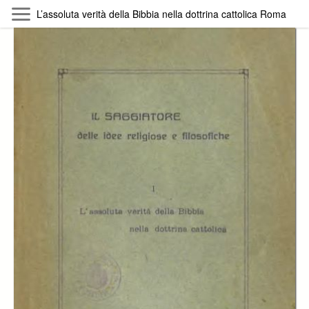
Skip to main content
L’assoluta verità della Bibbia nella dottrina cattolica Roma
Byterfly
Follow The Byterfly And Enjoy Open
Knowledge
Policy
Collections
Providers
Exhibitions
Search Term