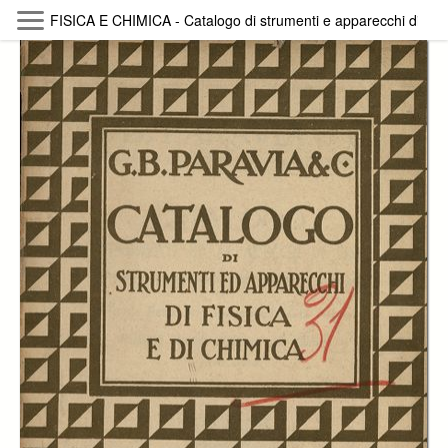
Skip to main content
FISICA E CHIMICA - Catalogo di strumenti e apparecchi di fisic
Byterfly
Follow The Byterfly And Enjoy Open
Knowledge
Policy
Collections
Providers
Exhibitions
Search Term