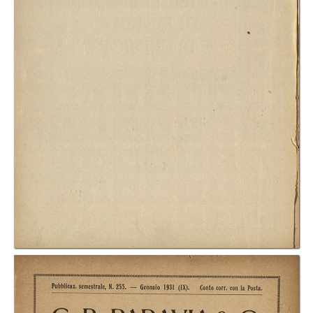
In collections
Cataloghi Paravia per la scuola
Title:
FISICA E CHIMICA - Catalogo di strumenti e apparecchi di fisica e di
chimica
Description:
per tutti i tipi di scuole medie inferiori e superiori
Publisher:
G.B. Paravia & C.
Date:
1931
Subject: