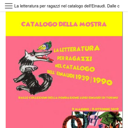
Skip to main content
La letteratura per ragazzi nel catalogo dell'Einaudi. Dalle collez
Byterfly
Follow The Byterfly And Enjoy Open
Knowledge
Policy
Collections
Providers
Exhibitions
Search Term