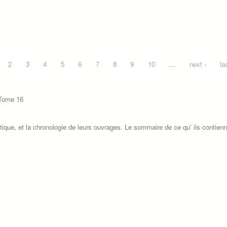
2
3
4
5
6
7
8
9
10
…
next ›
la
 Tome 16
itique, et la chronologie de leurs ouvrages. Le sommaire de ce qu' ils contienn