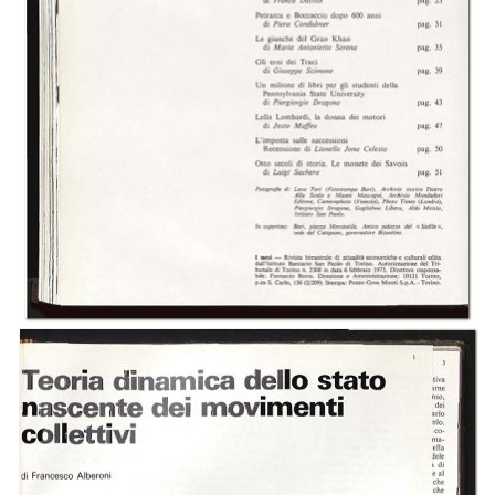
In collections
I Mesi. Bimestrale di attualità economiche e culturali dell’Istituto
Bancario San Paolo di Torino
Title:
I mesi: rivista bimestrale di attualità economiche e culturali dell'Istituto
bancario San Paolo di Torino, A. 4 (1976), n. 03 (mag-giu)
Table of contents:
-
Sommario
page 2
-
Teoria dinamica dello stato nascente dei movimenti collettivi,
Francesco Alberoni
page 3
-
Bari. Leggenda e realtà, Aurelio Calitri
page 9
-
Dal bilancio 1975 un «San Paolo» in forte crescita
page 22
-
Ricordo di Mascagni, Franco Dattilo
page 25
-
Petrarca e Boccaccio dopo seicento anni, Piera Condulmer
page 33