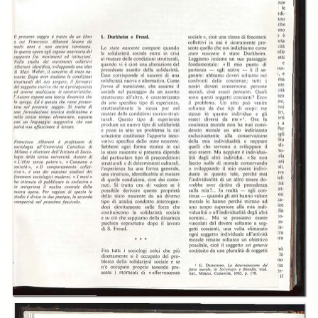
-
Le giunche del Gran Khan, Maria Antonietta Serena
page 37
-
Gli ori dei Traci, Giuseppe Scimone
page 41
-
Un milione di libri per gli studenti della Pennsylvania State University,
Piergiorgio Dragone
page 45
-
Lella Lombardi, la donna dei motori, Josto Maffeo
page 49
-
L’imposta sulle Successioni, Lionello Jona Celesia
page 52
-
Otto secoli di storia. Le monete dei Savoia, Luigi Sachero
page 53
Creator:
Francesco Alberoni
Aurelio Calitri
Franco Dattilo
Piera Condulmer
Maria Antonietta Serena
Giuseppe Scimone
Piergiorgio Dragone
Josto Maffeo
Lionello Jona Celesia
Luigi Sachero
Publisher:
Istituto bancario San Paolo
Date: