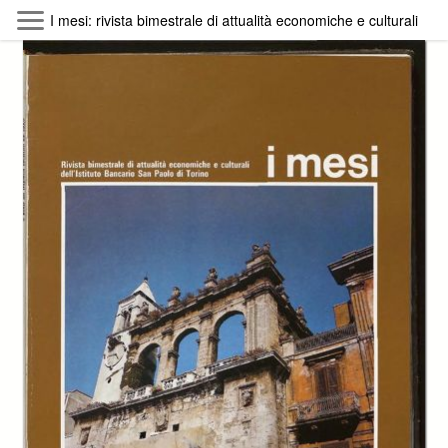
Skip to main content
I mesi: rivista bimestrale di attualità economiche e culturali dell
Byterfly
Follow The Byterfly And Enjoy Open
Knowledge
Policy
Collections
Providers
Exhibitions
Search Term