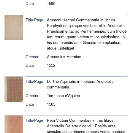
Date
1590
Title/Page
Ammoni Hermei Commentaria in librum
Porphyrii de quinque vocibus, et in Aristotelis
Praedicamenta, ac Perihermenias: cum Indice,
tam rerum, quam verborum locupletissimo. in
his conferendis cum Graecis exemplaribus,
atque...intelliget
Creator
Ammonius Hermiae
Date
1552
Title/Page
D. Tho Aquinatis in meteora Aristotelis
commentaria...
Creator
Tommaso d'Aquino
Date
1565
Title/Page
Petri Victorii Commentarii in tres libros
Aristotelis De arte dicendi : Positis ante
singulas declarationes graecis verbis auctoris