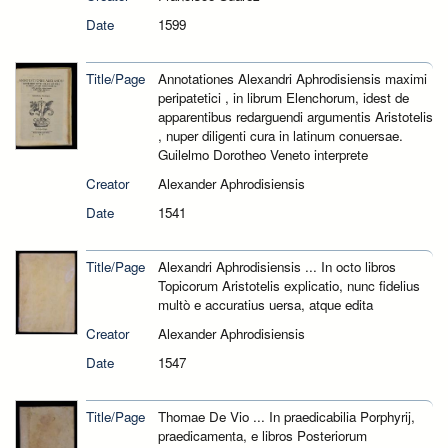
Date
1599
Title/Page
Annotationes Alexandri Aphrodisiensis maximi
peripatetici , in librum Elenchorum, idest de
apparentibus redarguendi argumentis Aristotelis
, nuper diligenti cura in latinum conuersae.
Guilelmo Dorotheo Veneto interprete
Creator
Alexander Aphrodisiensis
Date
1541
Title/Page
Alexandri Aphrodisiensis ... In octo libros
Topicorum Aristotelis explicatio, nunc fidelius
multò e accuratius uersa, atque edita
Creator
Alexander Aphrodisiensis
Date
1547
Title/Page
Thomae De Vio ... In praedicabilia Porphyrij,
praedicamenta, e libros Posteriorum