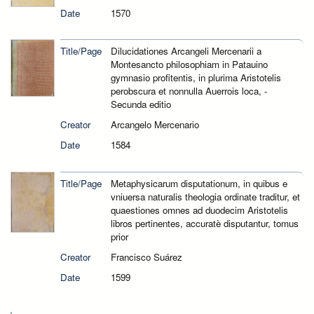
Date
1570
Title/Page
Dilucidationes Arcangeli Mercenarii a
Montesancto philosophiam in Patauino
gymnasio profitentis, in plurima Aristotelis
perobscura et nonnulla Auerrois loca, -
Secunda editio
Creator
Arcangelo Mercenario
Date
1584
Title/Page
Metaphysicarum disputationum, in quibus e
vniuersa naturalis theologia ordinate traditur, et
quaestiones omnes ad duodecim Aristotelis
libros pertinentes, accuratè disputantur, tomus
prior
Creator
Francisco Suárez
Date
1599