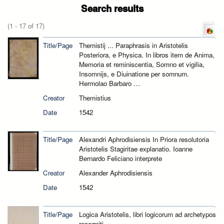
Search results
(1 - 17 of 17)
Title/Page
Themistij ... Paraphrasis in Aristotelis
Posteriora, e Physica. In libros item de Anima,
Memoria et reminiscentia, Somno et vigilia,
Insomnijs, e Diuinatione per somnum.
Hermolao Barbaro …
Creator
Themistius
Date
1542
Title/Page
Alexandri Aphrodisiensis In Priora resolutoria
Aristotelis Stagiritae explanatio. Ioanne
Bernardo Feliciano interprete
Creator
Alexander Aphrodisiensis
Date
1542
Title/Page
Logica Aristotelis, libri logicorum ad archetypos
recogniti