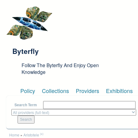
Skip to main content
Byterfly
Follow The Byterfly And Enjoy Open
Knowledge
Policy
Collections
Providers
Exhibitions
Search Term
You are here
(x)
Home
»
Aristotele