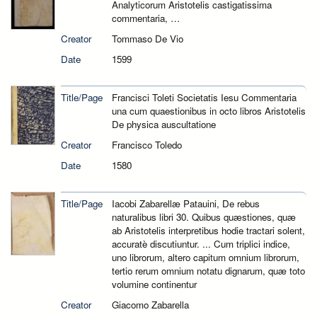
Analyticorum Aristotelis castigatissima
commentaria, …
Creator
Tommaso De Vio
Date
1599
Title/Page
Francisci Toleti Societatis Iesu Commentaria
una cum quaestionibus in octo libros Aristotelis
De physica auscultatione
Creator
Francisco Toledo
Date
1580
Title/Page
Iacobi Zabarellæ Patauini, De rebus
naturalibus libri 30. Quibus quæstiones, quæ
ab Aristotelis interpretibus hodie tractari solent,
accuratè discutiuntur. ... Cum triplici indice,
uno librorum, altero capitum omnium librorum,
tertio rerum omnium notatu dignarum, quæ toto
volumine continentur
Creator
Giacomo Zabarella