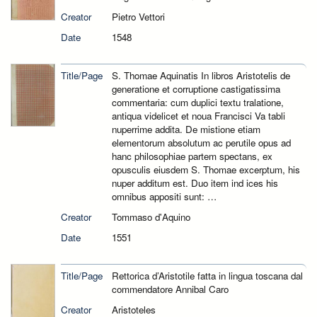
Creator
Pietro Vettori
Date
1548
Title/Page
S. Thomae Aquinatis In libros Aristotelis de
generatione et corruptione castigatissima
commentaria: cum duplici textu tralatione,
antiqua videlicet et noua Francisci Va tabli
nuperrime addita. De mistione etiam
elementorum absolutum ac perutile opus ad
hanc philosophiae partem spectans, ex
opusculis eiusdem S. Thomae excerptum, his
nuper additum est. Duo item ind ices his
omnibus appositi sunt: …
Creator
Tommaso d'Aquino
Date
1551
Title/Page
Rettorica d’Aristotile fatta in lingua toscana dal
commendatore Annibal Caro
Creator
Aristoteles