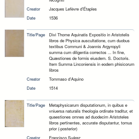
Creator
Jacques Lefèvre d'Étaples
Date
1536
Title/Page
Divi Thome Aquinatis Expositio in Aristotelis
libros de Physica auscultatione, cum duobus
textibus Communi & Joannis Argyropyli
summa cum diligentia correctos ... In fine,
Quæstiones de formis eiusdem. S. Doctoris.
Item Summa Linconiensis in eodem phisicorum
libros
Creator
Tommaso d'Aquino
Date
1514
Title/Page
Metaphysicarum disputationum, in quibus e
vniuersa naturalis theologia ordinate traditur, et
quaestiones omnes ad duodecim Aristoteles
libros pertinentes, accurate disputantur, tomus
prior (-posterior)
Creator
Francisco Suárez