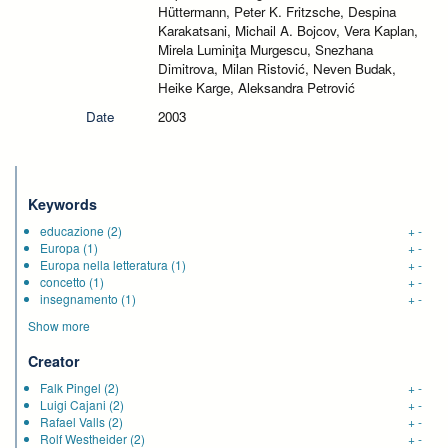
Hüttermann, Peter K. Fritzsche, Despina
Karakatsani, Michail A. Bojcov, Vera Kaplan,
Mirela Luminiţa Murgescu, Snezhana
Dimitrova, Milan Ristović, Neven Budak,
Heike Karge, Aleksandra Petrović
Date
2003
Keywords
educazione
(2)
+
-
Europa
(1)
+
-
Europa nella letteratura
(1)
+
-
concetto
(1)
+
-
insegnamento
(1)
+
-
Show more
Creator
Falk Pingel
(2)
+
-
Luigi Cajani
(2)
+
-
Rafael Valls
(2)
+
-
Rolf Westheider
(2)
+
-