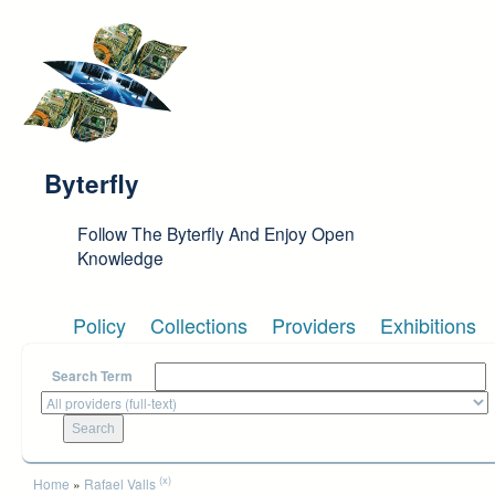
Skip to main content
Byterfly
Follow The Byterfly And Enjoy Open
Knowledge
Policy
Collections
Providers
Exhibitions
Search Term
You are here
(x)
Home
»
Rafael Valls