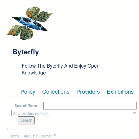
Skip to main content
Byterfly
Follow The Byterfly And Enjoy Open
Knowledge
Policy
Collections
Providers
Exhibitions
Search Term
You are here
(x)
Home
»
Augustin Calmet