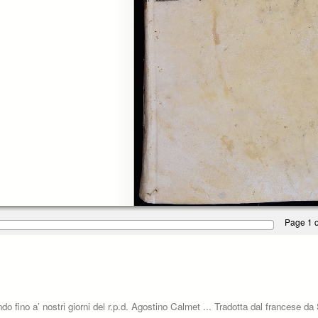
Page 1 o
ndo fino a’ nostri giorni del r.p.d. Agostino Calmet ... Tradotta dal francese 