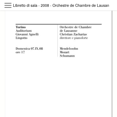
Skip to main content
Libretto di sala - 2008 - Orchestre de Chambre de Lausanne
Byterfly
Follow The Byterfly And Enjoy Open
Knowledge
Policy
Collections
Providers
Exhibitions
Search Term