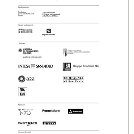
In collections
Libretti di sala - MITO SettembreMusica (2007-2024)
Title:
Libretto di sala - 2008 - Orchestre de Chambre de Lausanne
Orchestre de
Chambre de
L'Orchestre de
L'Orchestre de
Lausanne diretta da
Chambre de
Chambre de
Christian Zacharias
Lausanne diretta da
Lausanne diretta da
Christian Zacharias
Christian Zacharias