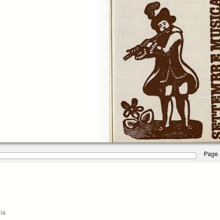
Page 
lia