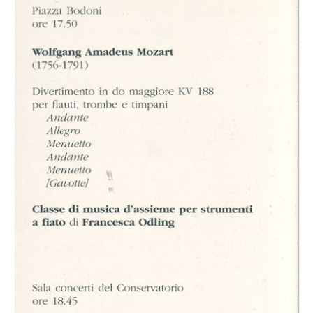
In collections
Libretti di sala - Settembre Musica (1978-2006)
Title:
Concerto per la riapertura della sala del Conservatorio 'Giuseppe Verdi'
di Torino
Torino Settembre
Torino Settembre
Torino Settembre
Musica per le
Musica per le
Musica per le
Olimpiadi della
Olimpiadi della
Olimpiadi della
Cultura
Cultura
Cultura, Il sindaco
Sergio Chiamparino