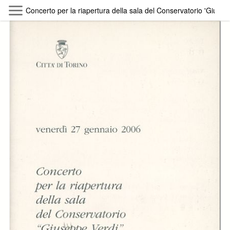
Skip to main content
Concerto per la riapertura della sala del Conservatorio 'Giusep
Byterfly
Follow The Byterfly And Enjoy Open
Knowledge
Policy
Collections
Providers
Exhibitions
Search Term