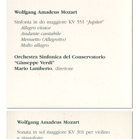
e il Direttore del
Conservatorio
Luciano Fornero
Torino Settembre
Torino Settembre
Torino Settembre
Musica per le
Musica per le
Musica per le
Olimpiadi della
Olimpiadi della
Olimpiadi della
Cultura, Orchestra
Cultura, Piccoli
Cultura, Salvatore
Sinfonica del
cantori
Accardo
Conservatorio
Giuseppe Verdi