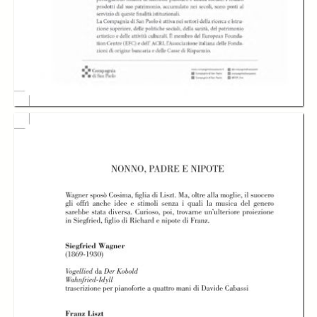
MITO per la città
2016 - i pianisti
NONNO, PADRE E
NONNO, PADRE E
Davide Cabassi e
NIPOTE
NIPOTE
Tatiana Larionova