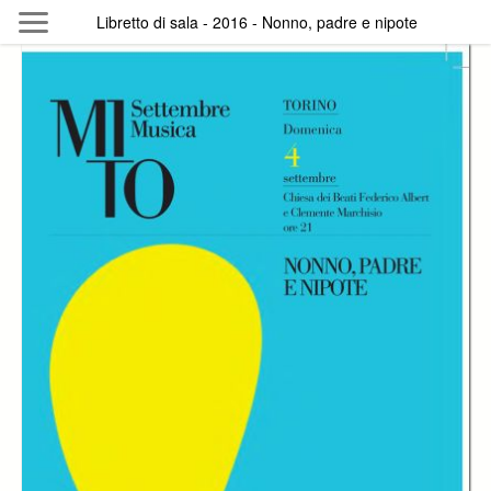
Skip to main content
Libretto di sala - 2016 - Nonno, padre e nipote
Byterfly
Follow The Byterfly And Enjoy Open
Knowledge
Policy
Collections
Providers
Exhibitions
Search Term