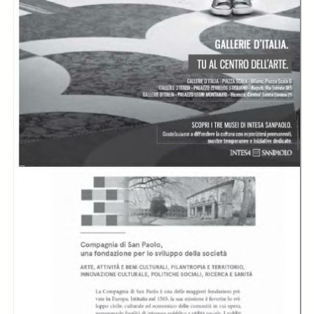
In collections
Programmi e libretti - MITO SettembreMusica per la città (2009-
2024)
Title:
Libretto di sala - 2016 - Nonno, padre e nipote
MITO per la città
MITO per la città
MITO per la città
2016 - i pianisti
2016 - i pianisti
2016 - i pianisti
Davide Cabassi e
Davide Cabassi e
Davide Cabassi e
Tatiana Larionova
Tatiana Larionova
Tatiana Larionova