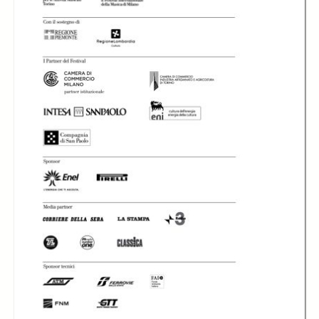
In collections
Libretti di sala - MITO SettembreMusica (2007-2024)
Title:
Libretto di sala - 2010 - Orquesta de la Comunidad de Madrid
L' Orquesta de la
L' Orquesta de la
L' Orquesta de la
Comunidad de
Comunidad de
Comunidad de
Madrid diretta da
Madrid diretta da
Madrid diretta da
José Ramón
José Ramón
José Ramón
Encinar
Encinar
Encinar