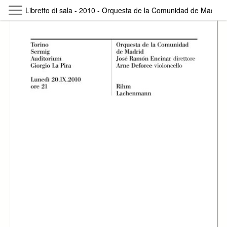
Skip to main content
Libretto di sala - 2010 - Orquesta de la Comunidad de Madrid
Byterfly
Follow The Byterfly And Enjoy Open
Knowledge
Policy
Collections
Providers
Exhibitions
Search Term