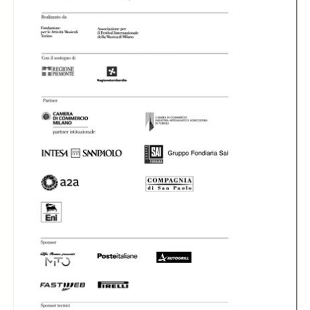
In collections
Libretti di sala - MITO SettembreMusica (2007-2024)
Title:
Libretto di sala - 2008 - The Cleveland Orchestra
The Cleveland
Orchestra diretta da
Inaugurazione -
Inaugurazione -
Franz Welser-Möst
The Cleveland
The Cleveland
Orchestra
Orchestra