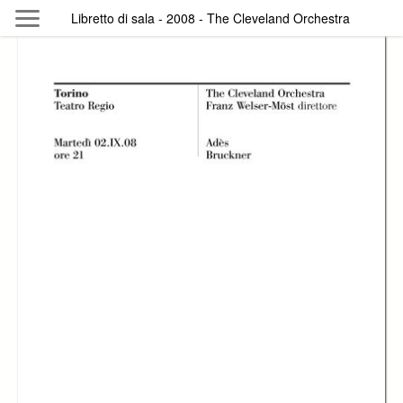
Skip to main content
Libretto di sala - 2008 - The Cleveland Orchestra
Byterfly
Follow The Byterfly And Enjoy Open
Knowledge
Policy
Collections
Providers
Exhibitions
Search Term