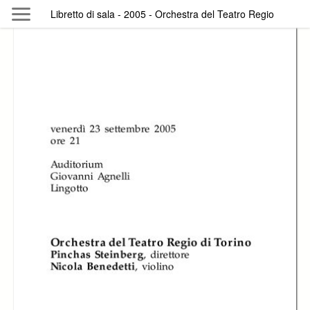
Skip to main content
Libretto di sala - 2005 - Orchestra del Teatro Regio
Byterfly
Follow The Byterfly And Enjoy Open
Knowledge
Policy
Collections
Providers
Exhibitions
Search Term