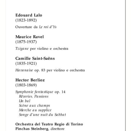
In collections
Libretti di sala - Settembre Musica (1978-2006)
Title:
Libretto di sala - 2005 - Orchestra del Teatro Regio
Orchestra del
Orchestra del
Teatro Regio di
Teatro Regio di
Orchestra del
Torino diretta da
Torino diretta da
Teatro Regio
Pinchas Steinberg
Pinchas Steinberg