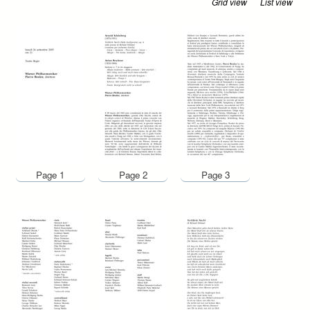
Grid view
List view
Page 1
Page 2
Page 3