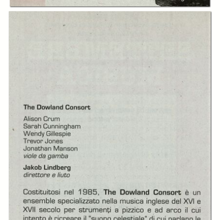
In collections
Libretti di sala - Settembre Musica (1978-2006)
Title:
Libretto di sala - 1994 - Dowland Consort
Dowland Consort
Dowland Consort
Dowland Consort
diretto da Jakob
diretto da Jakob
diretto da Jakob
Lindberg
Lindberg
Lindberg