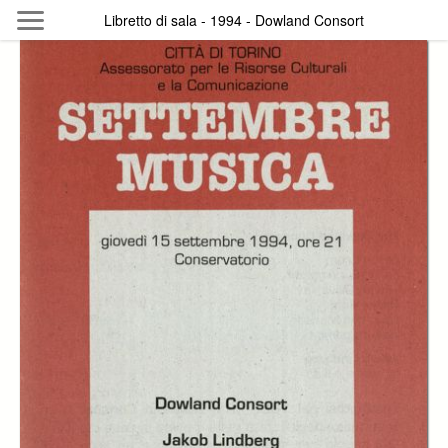
Skip to main content
Libretto di sala - 1994 - Dowland Consort
Byterfly
Follow The Byterfly And Enjoy Open
Knowledge
Policy
Collections
Providers
Exhibitions
Search Term