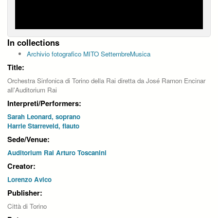
In collections
Archivio fotografico MITO SettembreMusica
Title:
Orchestra Sinfonica di Torino della Rai diretta da José Ramon Encinar
all'Auditorium Rai
Interpreti/Performers:
Sarah Leonard, soprano
Harrie Starreveld, flauto
Sede/Venue:
Auditorium Rai Arturo Toscanini
Creator:
Lorenzo Avico
Publisher:
Città di Torino