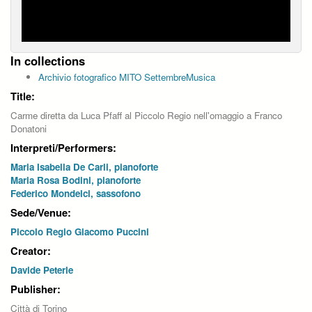
In collections
Archivio fotografico MITO SettembreMusica
Title:
Carme diretta da Luca Pfaff al Piccolo Regio nell'omaggio a Franco
Donatoni
Interpreti/Performers:
Maria Isabella De Carli, pianoforte
Maria Rosa Bodini, pianoforte
Federico Mondelci, sassofono
Sede/Venue:
Piccolo Regio Giacomo Puccini
Creator:
Davide Peterle
Publisher:
Città di Torino