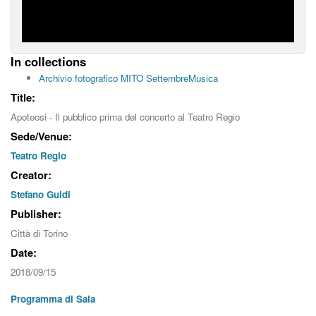
In collections
Archivio fotografico MITO SettembreMusica
Title:
Apoteosi - Il pubblico prima del concerto al Teatro Regio
Sede/Venue:
Teatro Regio
Creator:
Stefano Guidi
Publisher:
Città di Torino
Date:
2018/09/15
Programma di Sala