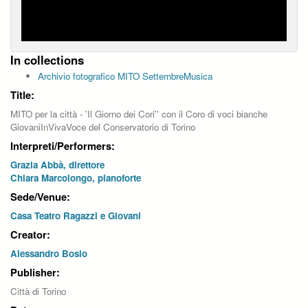
In collections
Archivio fotografico MITO SettembreMusica
Title:
MITO per la città - 'Il Giorno dei Cori'' con il Coro di voci bianche
GiovaniInVivaVoce del Conservatorio di Torino
Interpreti/Performers:
Grazia Abbà, direttore
Chiara Marcolongo, pianoforte
Sede/Venue:
Casa Teatro Ragazzi e Giovani
Creator:
Alessandro Bosio
Publisher:
Città di Torino