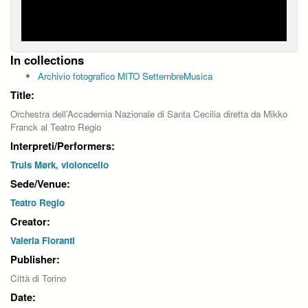
In collections
Archivio fotografico MITO SettembreMusica
Title:
Orchestra dell’Accademia Nazionale di Santa Cecilia diretta da Mikko
Franck al Teatro Regio
Interpreti/Performers:
Truls Mørk, violoncello
Sede/Venue:
Teatro Regio
Creator:
Valeria Fioranti
Publisher:
Città di Torino
Date: