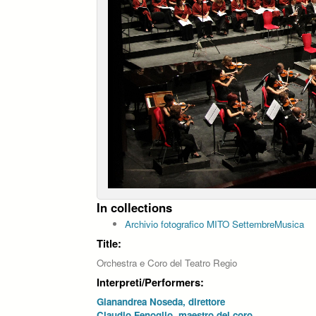
In collections
Archivio fotografico MITO SettembreMusica
Title:
Orchestra e Coro del Teatro Regio
Interpreti/Performers:
Gianandrea Noseda, direttore
Claudio Fenoglio, maestro del coro