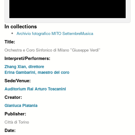
In collections
Archivio fotografico MITO SettembreMusica
Title:
Orchestra e Coro Sinfonico di Milano ''Giuseppe Verdi''
Interpreti/Performers:
Zhang Xian, direttore
Erina Gambarini, maestro del coro
Sede/Venue:
Auditorium Rai Arturo Toscanini
Creator:
Gianluca Platania
Publisher:
Città di Torino
Date: